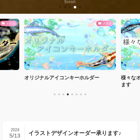
Scroll
メダカ
メダカ
オリジナルアイコンキーホルダー
様々な
ます
2024
イラストデザインオーダー承ります♪
5/13